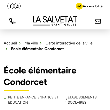
Gestion des traceurs
Aller
Accessibilité
Facebook
(ouverture dans un nouvel onglet)
Instagram
(ouverture dans un nouvel onglet)
au
contenu
Tél.
Nous é
La Salvetat Saint-Gilles
Accueil
Ma ville
Carte interactive de la ville
École élémentaire Condorcet
École élémentaire
Condorcet
PETITE ENFANCE, ENFANCE ET
ETABLISSEMENTS
/
ÉDUCATION
SCOLAIRES