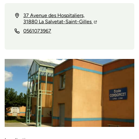
INFOS UTILES
37 Avenue des Hospitaliers,
(ouverture dans un n
(ouverture dans un
31880 La Salvetat-Saint-Gilles
0561073967