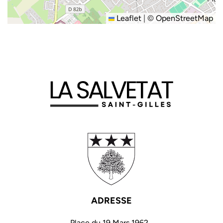
Leaflet
|
©
OpenStreetMap
ADRESSE
Place du 19 Mars 1962