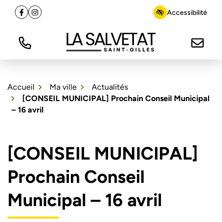
Gestion des traceurs
Aller
Accessibilité
Facebook
(ouverture dans un nouvel onglet)
Instagram
(ouverture dans un nouvel onglet)
au
contenu
Tél.
Nous é
La Salvetat Saint-Gilles
Accueil
Ma ville
Actualités
[CONSEIL MUNICIPAL] Prochain Conseil Municipal
– 16 avril
[CONSEIL MUNICIPAL]
Prochain Conseil
Municipal – 16 avril